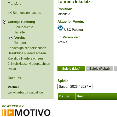
Laurens Inkuletz
Transfers
Position:
LK-Sparkassenmasters
Mittelfeld
Aktueller Verein:
Oberliga Hamburg
Spielberichte
USC Paloma
Tabelle
Im Verein seit:
Vereine
7/2024
Torjäger
Landesliga Niedersachsen
Bezirksliga Niedersachsen
Kreisliga Niedersachsen
1. Kreisklasse Niedersachsen
Spiele (Liga)
Spiele (Pokal)
Pokal
Über uns
Spiele
Partner
www.harburg-fussball.de
Datum
Heim