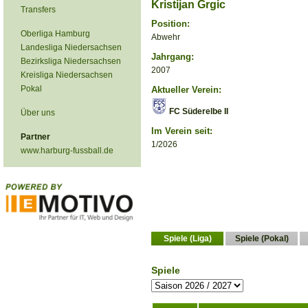
Kristijan Grgic
Transfers
Position:
Oberliga Hamburg
Abwehr
Landesliga Niedersachsen
Jahrgang:
Bezirksliga Niedersachsen
2007
Kreisliga Niedersachsen
Pokal
Aktueller Verein:
FC Süderelbe II
Über uns
Im Verein seit:
Partner
1/2026
www.harburg-fussball.de
Spiele (Liga)
Spiele (Pokal)
Spiele