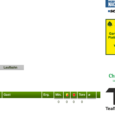
Laufbahn
Gast
Erg.
Min.
Tore
⌀
0
0
0
0