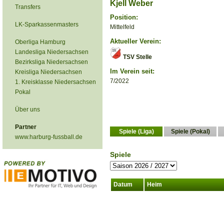
Kjell Weber
Transfers
Position:
LK-Sparkassenmasters
Mittelfeld
Aktueller Verein:
Oberliga Hamburg
Landesliga Niedersachsen
TSV Stelle
Bezirksliga Niedersachsen
Im Verein seit:
Kreisliga Niedersachsen
7/2022
1. Kreisklasse Niedersachsen
Pokal
Über uns
Partner
Spiele (Liga)
Spiele (Pokal)
www.harburg-fussball.de
Spiele
Datum
Heim