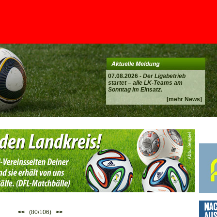
07.08.2026 -
Der Ligabetrieb
startet – alle LK-Teams am
Sonntag im Einsatz.
[mehr News]
<<
(80/106)
>>