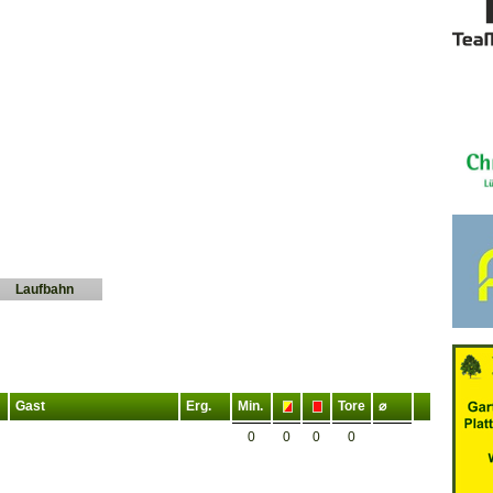
Laufbahn
Gast
Erg.
Min.
Tore
⌀
0
0
0
0