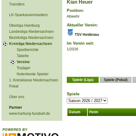
Kian Heuer
Transfers
Position:
LK-Sparkassenmasters
Abwehr
Aktueller Verein:
Oberliga Hamburg
Landesliga Niedersachsen
TSV Heidenau
Bezirksliga Niedersachsen
Im Verein seit:
Kreisliga Niedersachsen
1/2026
Spielberichte
Tabelle
Vereine
Torjäger
Notenbeste Spieler
Spiele (Liga)
Spiele (Pokal)
1. Kreisklasse Niedersachsen
Pokal
Spiele
Über uns
Partner
Datum
Heim
www.harburg-fussball.de