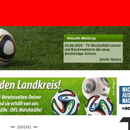
04.08.2026 -
TV Meckelfeld startet
mit Rückenwind in die neue
Bezirksliga-Saison.
[mehr News]
<<
(23/131)
>>