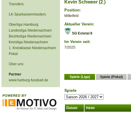
Kevin Schweer (2.)
Transfers
Position:
LK-Sparkassenmasters
Mittelfeld
Aktueller Verein:
Oberliga Hamburg
Landesliga Niedersachsen
SG Estetal II
Bezirksliga Niedersachsen
Im Verein seit:
Kreisliga Niedersachsen
7/2025
1. Kreisklasse Niedersachsen
Pokal
Über uns
Partner
Spiele (Liga)
Spiele (Pokal)
www.harburg-fussball.de
Spiele
Datum
Heim