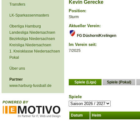
Kevin Gerecke
Transfers
Position:
LK-Sparkassenmasters
Sturm
Aktueller Verein:
Oberliga Hamburg
Landesliga Niedersachsen
FG Düshorn/Krelingen
Bezirksliga Niedersachsen
Im Verein seit:
Kreisliga Niedersachsen
7/2025
1. Kreisklasse Niedersachsen
Pokal
Über uns
Partner
Spiele (Liga)
Spiele (Pokal)
www.harburg-fussball.de
Spiele
Datum
Heim