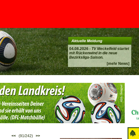
04.08.2026 -
TV Meckelfeld startet
mit Rückenwind in die neue
Bezirksliga-Saison.
[mehr News]
<<
(91/242)
>>