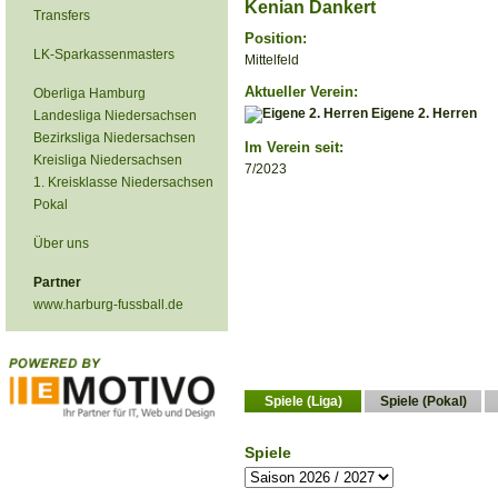
Kenian Dankert
Transfers
Position:
LK-Sparkassenmasters
Mittelfeld
Aktueller Verein:
Oberliga Hamburg
Eigene 2. Herren
Landesliga Niedersachsen
Bezirksliga Niedersachsen
Im Verein seit:
Kreisliga Niedersachsen
7/2023
1. Kreisklasse Niedersachsen
Pokal
Über uns
Partner
www.harburg-fussball.de
Spiele (Liga)
Spiele (Pokal)
Spiele