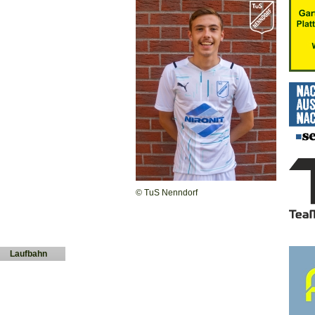
© TuS Nenndorf
Laufbahn