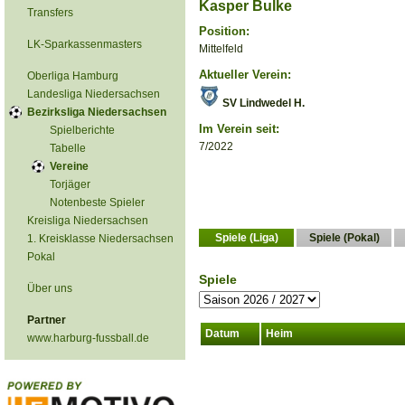
Kasper Bulke
Transfers
Position:
LK-Sparkassenmasters
Mittelfeld
Aktueller Verein:
Oberliga Hamburg
Landesliga Niedersachsen
SV Lindwedel H.
Bezirksliga Niedersachsen
Im Verein seit:
Spielberichte
7/2022
Tabelle
Vereine
Torjäger
Notenbeste Spieler
Kreisliga Niedersachsen
Spiele (Liga)
Spiele (Pokal)
1. Kreisklasse Niedersachsen
Pokal
Spiele
Über uns
Partner
Datum
Heim
www.harburg-fussball.de