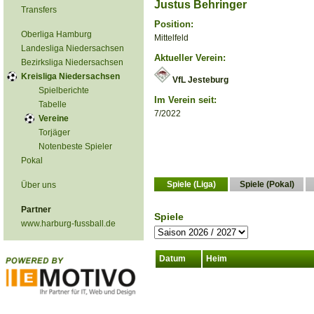
Justus Behringer
Transfers
Position:
Oberliga Hamburg
Mittelfeld
Landesliga Niedersachsen
Aktueller Verein:
Bezirksliga Niedersachsen
Kreisliga Niedersachsen
VfL Jesteburg
Spielberichte
Im Verein seit:
Tabelle
7/2022
Vereine
Torjäger
Notenbeste Spieler
Pokal
Spiele (Liga)
Spiele (Pokal)
Über uns
Partner
Spiele
www.harburg-fussball.de
Datum
Heim