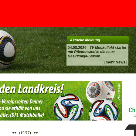
04.08.2026 -
TV Meckelfeld startet
mit Rückenwind in die neue
Bezirksliga-Saison.
[mehr News]
<<
(19/77)
>>