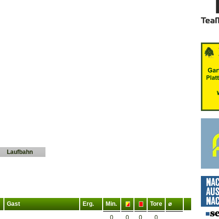
Laufbahn
Gast
Erg.
Min.
Tore
⌀
0
0
0
0