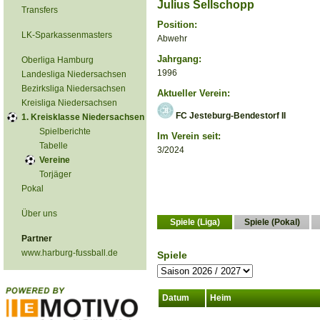
Julius Sellschopp
Transfers
Position:
LK-Sparkassenmasters
Abwehr
Jahrgang:
Oberliga Hamburg
1996
Landesliga Niedersachsen
Bezirksliga Niedersachsen
Aktueller Verein:
Kreisliga Niedersachsen
FC Jesteburg-Bendestorf II
1. Kreisklasse Niedersachsen
Spielberichte
Im Verein seit:
Tabelle
3/2024
Vereine
Torjäger
Pokal
Über uns
Spiele (Liga)
Spiele (Pokal)
Partner
www.harburg-fussball.de
Spiele
Datum
Heim