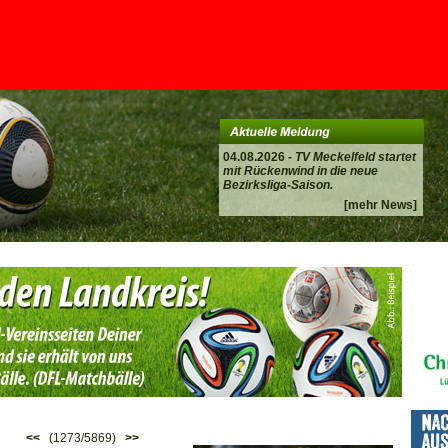
04.08.2026 -
TV Meckelfeld startet
mit Rückenwind in die neue
Bezirksliga-Saison.
[mehr News]
<<
(1273/5869)
>>