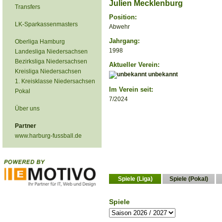
Julien Mecklenburg
Transfers
Position:
LK-Sparkassenmasters
Abwehr
Jahrgang:
Oberliga Hamburg
1998
Landesliga Niedersachsen
Bezirksliga Niedersachsen
Aktueller Verein:
Kreisliga Niedersachsen
unbekannt
1. Kreisklasse Niedersachsen
Im Verein seit:
Pokal
7/2024
Über uns
Partner
www.harburg-fussball.de
Spiele (Liga)
Spiele (Pokal)
Spiele