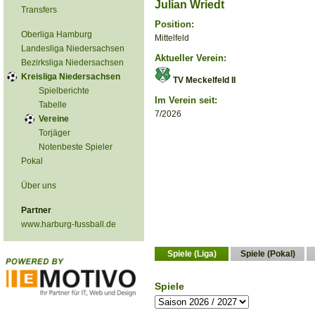
Julian Wriedt
Transfers
Position:
Oberliga Hamburg
Mittelfeld
Landesliga Niedersachsen
Aktueller Verein:
Bezirksliga Niedersachsen
Kreisliga Niedersachsen
TV Meckelfeld II
Spielberichte
Im Verein seit:
Tabelle
7/2026
Vereine
Torjäger
Notenbeste Spieler
Pokal
Über uns
Partner
www.harburg-fussball.de
Spiele (Liga)
Spiele (Pokal)
Spiele