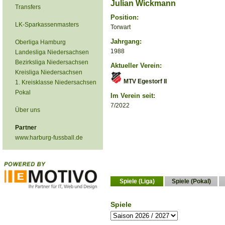
Julian Wickmann
Transfers
Position:
LK-Sparkassenmasters
Torwart
Jahrgang:
Oberliga Hamburg
1988
Landesliga Niedersachsen
Bezirksliga Niedersachsen
Aktueller Verein:
Kreisliga Niedersachsen
MTV Egestorf II
1. Kreisklasse Niedersachsen
Pokal
Im Verein seit:
7/2022
Über uns
Partner
www.harburg-fussball.de
Spiele (Liga)
Spiele (Pokal)
Spiele