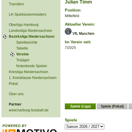
Julian Timm
Transfers
Position:
LK-Sparkassenmasters
Mittelfeld
Aktueller Verein:
Oberliga Hamburg
Landesliga Niedersachsen
VfL Maschen
Bezirksliga Niedersachsen
Im Verein seit:
Spielberichte
7/2025
Tabelle
Vereine
Torjäger
Notenbeste Spieler
Kreisliga Niedersachsen
1. Kreisklasse Niedersachsen
Pokal
Über uns
Partner
Spiele (Liga)
Spiele (Pokal)
www.harburg-fussball.de
Spiele