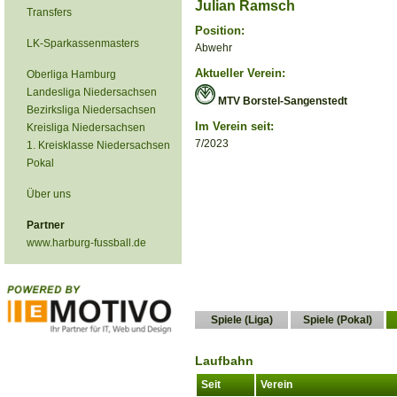
Julian Ramsch
Transfers
Position:
LK-Sparkassenmasters
Abwehr
Aktueller Verein:
Oberliga Hamburg
Landesliga Niedersachsen
MTV Borstel-Sangenstedt
Bezirksliga Niedersachsen
Im Verein seit:
Kreisliga Niedersachsen
7/2023
1. Kreisklasse Niedersachsen
Pokal
Über uns
Partner
www.harburg-fussball.de
Spiele (Liga)
Spiele (Pokal)
Laufbahn
Seit
Verein