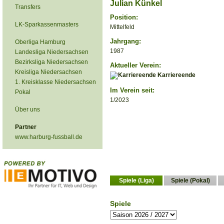
Julian Künkel
Transfers
Position:
LK-Sparkassenmasters
Mittelfeld
Jahrgang:
Oberliga Hamburg
1987
Landesliga Niedersachsen
Bezirksliga Niedersachsen
Aktueller Verein:
Kreisliga Niedersachsen
Karriereende
1. Kreisklasse Niedersachsen
Im Verein seit:
Pokal
1/2023
Über uns
Partner
www.harburg-fussball.de
Spiele (Liga)
Spiele (Pokal)
Spiele