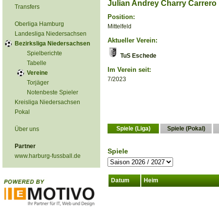
Julian Andrey Charry Carrero
Transfers
Position:
Oberliga Hamburg
Mittelfeld
Landesliga Niedersachsen
Aktueller Verein:
Bezirksliga Niedersachsen
Spielberichte
TuS Eschede
Tabelle
Im Verein seit:
Vereine
7/2023
Torjäger
Notenbeste Spieler
Kreisliga Niedersachsen
Pokal
Spiele (Liga)
Spiele (Pokal)
Über uns
Partner
Spiele
www.harburg-fussball.de
Datum
Heim