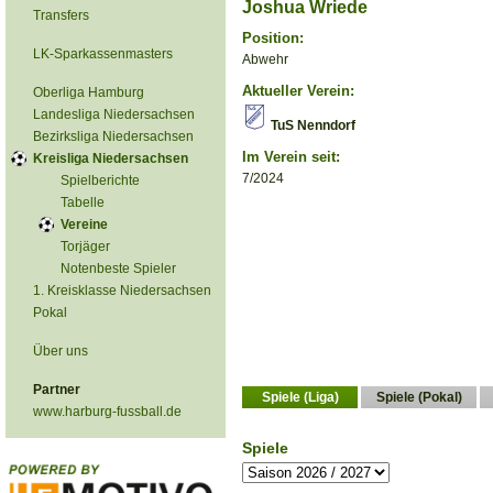
Joshua Wriede
Transfers
Position:
LK-Sparkassenmasters
Abwehr
Aktueller Verein:
Oberliga Hamburg
Landesliga Niedersachsen
TuS Nenndorf
Bezirksliga Niedersachsen
Im Verein seit:
Kreisliga Niedersachsen
7/2024
Spielberichte
Tabelle
Vereine
Torjäger
Notenbeste Spieler
1. Kreisklasse Niedersachsen
Pokal
Über uns
Partner
Spiele (Liga)
Spiele (Pokal)
www.harburg-fussball.de
Spiele