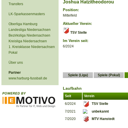
Joshua Hatzitheodorou
Transfers
Position:
LK-Sparkassenmasters
Mittelfeld
Aktueller Verein:
Oberliga Hamburg
Landesliga Niedersachsen
TSV Stelle
Bezirksliga Niedersachsen
Im Verein seit:
Kreisliga Niedersachsen
6/2024
1. Kreisklasse Niedersachsen
Pokal
Über uns
Partner
Spiele (Liga)
Spiele (Pokal)
www.harburg-fussball.de
Laufbahn
Seit
Verein
6/2024
TSV Stelle
7/2021
unbekannt
7/2020
MTV Hanstedt