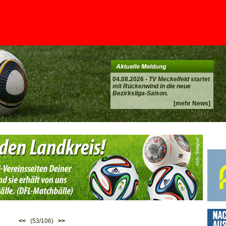
04.08.2026 -
TV Meckelfeld startet
mit Rückenwind in die neue
Bezirksliga-Saison.
[mehr News]
<<
(53/106)
>>