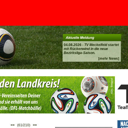
04.08.2026 -
TV Meckelfeld startet
mit Rückenwind in die neue
Bezirksliga-Saison.
[mehr News]
<<
(61/210)
>>