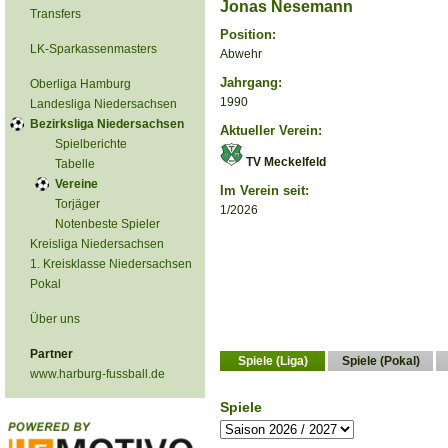
Jonas Nesemann
Transfers
Position:
LK-Sparkassenmasters
Abwehr
Jahrgang:
Oberliga Hamburg
1990
Landesliga Niedersachsen
Bezirksliga Niedersachsen
Aktueller Verein:
Spielberichte
TV Meckelfeld
Tabelle
Vereine
Im Verein seit:
Torjäger
1/2026
Notenbeste Spieler
Kreisliga Niedersachsen
1. Kreisklasse Niedersachsen
Pokal
Über uns
Partner
Spiele (Liga)
Spiele (Pokal)
www.harburg-fussball.de
Spiele