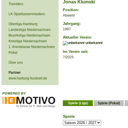
Jonas Klumski
Transfers
Position:
LK-Sparkassenmasters
Abwehr
Jahrgang:
Oberliga Hamburg
1997
Landesliga Niedersachsen
Bezirksliga Niedersachsen
Aktueller Verein:
Kreisliga Niedersachsen
unbekannt
1. Kreisklasse Niedersachsen
Im Verein seit:
Pokal
7/2025
Über uns
Partner
www.harburg-fussball.de
Spiele (Liga)
Spiele (Pokal)
Spiele