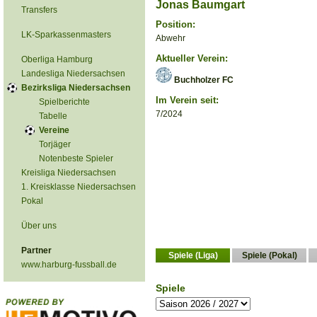
Jonas Baumgart
Transfers
Position:
LK-Sparkassenmasters
Abwehr
Aktueller Verein:
Oberliga Hamburg
Landesliga Niedersachsen
Buchholzer FC
Bezirksliga Niedersachsen
Im Verein seit:
Spielberichte
7/2024
Tabelle
Vereine
Torjäger
Notenbeste Spieler
Kreisliga Niedersachsen
1. Kreisklasse Niedersachsen
Pokal
Über uns
Partner
Spiele (Liga)
Spiele (Pokal)
www.harburg-fussball.de
Spiele