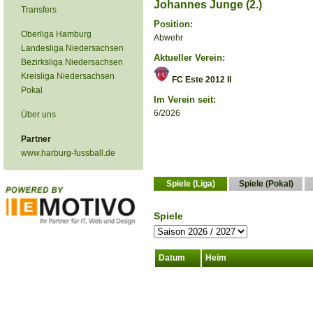
Johannes Junge (2.)
Transfers
Position:
Oberliga Hamburg
Abwehr
Landesliga Niedersachsen
Aktueller Verein:
Bezirksliga Niedersachsen
Kreisliga Niedersachsen
FC Este 2012 II
Pokal
Im Verein seit:
6/2026
Über uns
Partner
www.harburg-fussball.de
Spiele (Liga)
Spiele (Pokal)
Spiele
Datum
Heim