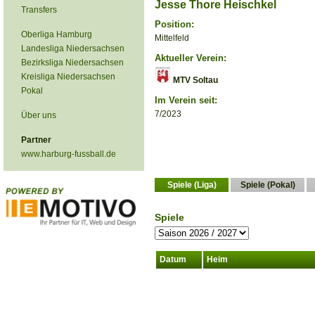
Jesse Thore Heischkel
Transfers
Position:
Oberliga Hamburg
Mittelfeld
Landesliga Niedersachsen
Aktueller Verein:
Bezirksliga Niedersachsen
Kreisliga Niedersachsen
MTV Soltau
Pokal
Im Verein seit:
7/2023
Über uns
Partner
www.harburg-fussball.de
Spiele (Liga)
Spiele (Pokal)
Spiele
Datum
Heim