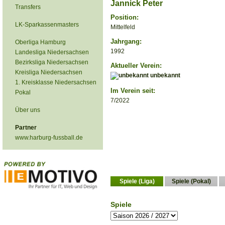
Jannick Peter
Transfers
Position:
LK-Sparkassenmasters
Mittelfeld
Jahrgang:
Oberliga Hamburg
1992
Landesliga Niedersachsen
Bezirksliga Niedersachsen
Aktueller Verein:
Kreisliga Niedersachsen
unbekannt
1. Kreisklasse Niedersachsen
Im Verein seit:
Pokal
7/2022
Über uns
Partner
www.harburg-fussball.de
Spiele (Liga)
Spiele (Pokal)
Spiele