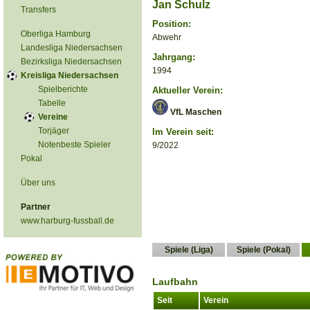
Jan Schulz
Transfers
Position:
Oberliga Hamburg
Abwehr
Landesliga Niedersachsen
Jahrgang:
Bezirksliga Niedersachsen
1994
Kreisliga Niedersachsen
Spielberichte
Aktueller Verein:
Tabelle
VfL Maschen
Vereine
Torjäger
Im Verein seit:
Notenbeste Spieler
9/2022
Pokal
Über uns
Partner
www.harburg-fussball.de
Spiele (Liga)
Spiele (Pokal)
Laufbahn
Seit
Verein