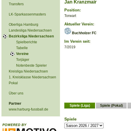
Jan Kranzmair
Transfers
Position:
LK-Sparkassenmasters
Torwart
Aktueller Verein:
Oberliga Hamburg
Landesliga Niedersachsen
Buchholzer FC
Bezirksliga Niedersachsen
Im Verein seit:
Spielberichte
7/2019
Tabelle
Vereine
Torjäger
Notenbeste Spieler
Kreisliga Niedersachsen
1. Kreisklasse Niedersachsen
Pokal
Über uns
Partner
Spiele (Liga)
Spiele (Pokal)
www.harburg-fussball.de
Spiele