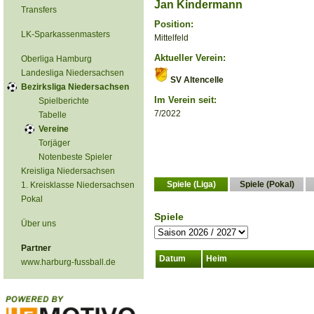
Jan Kindermann
Transfers
Position:
LK-Sparkassenmasters
Mittelfeld
Aktueller Verein:
Oberliga Hamburg
Landesliga Niedersachsen
SV Altencelle
Bezirksliga Niedersachsen
Im Verein seit:
Spielberichte
7/2022
Tabelle
Vereine
Torjäger
Notenbeste Spieler
Kreisliga Niedersachsen
Spiele (Liga)
Spiele (Pokal)
1. Kreisklasse Niedersachsen
Pokal
Spiele
Über uns
Partner
Datum
Heim
www.harburg-fussball.de