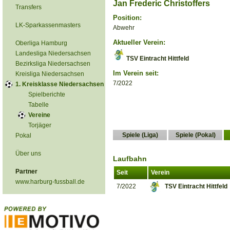
Jan Frederic Christoffers
Transfers
Position:
LK-Sparkassenmasters
Abwehr
Aktueller Verein:
Oberliga Hamburg
Landesliga Niedersachsen
TSV Eintracht Hittfeld
Bezirksliga Niedersachsen
Im Verein seit:
Kreisliga Niedersachsen
7/2022
1. Kreisklasse Niedersachsen
Spielberichte
Tabelle
Vereine
Torjäger
Spiele (Liga)
Spiele (Pokal)
Pokal
Über uns
Laufbahn
Partner
Seit
Verein
www.harburg-fussball.de
7/2022
TSV Eintracht Hittfeld