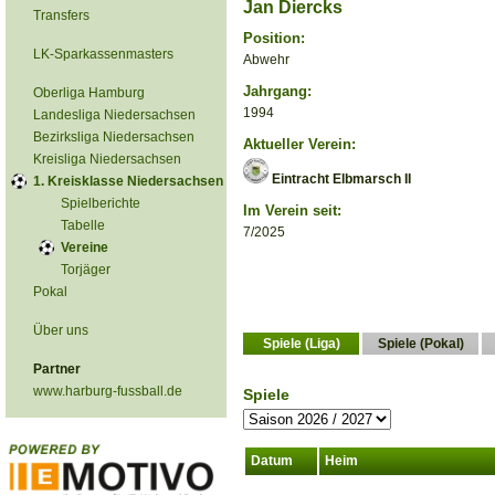
Jan Diercks
Transfers
Position:
LK-Sparkassenmasters
Abwehr
Jahrgang:
Oberliga Hamburg
1994
Landesliga Niedersachsen
Bezirksliga Niedersachsen
Aktueller Verein:
Kreisliga Niedersachsen
Eintracht Elbmarsch II
1. Kreisklasse Niedersachsen
Spielberichte
Im Verein seit:
Tabelle
7/2025
Vereine
Torjäger
Pokal
Über uns
Spiele (Liga)
Spiele (Pokal)
Partner
www.harburg-fussball.de
Spiele
Datum
Heim