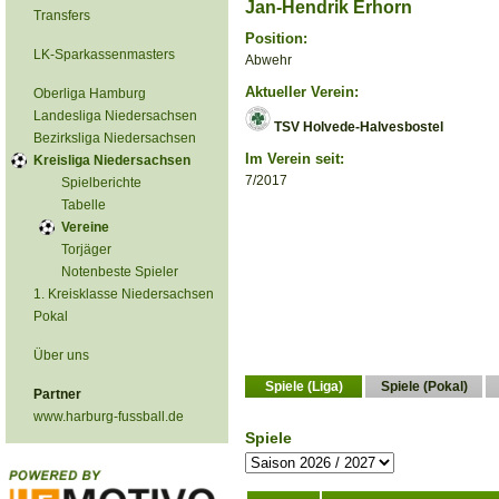
Jan-Hendrik Erhorn
Transfers
Position:
LK-Sparkassenmasters
Abwehr
Aktueller Verein:
Oberliga Hamburg
Landesliga Niedersachsen
TSV Holvede-Halvesbostel
Bezirksliga Niedersachsen
Im Verein seit:
Kreisliga Niedersachsen
7/2017
Spielberichte
Tabelle
Vereine
Torjäger
Notenbeste Spieler
1. Kreisklasse Niedersachsen
Pokal
Über uns
Spiele (Liga)
Spiele (Pokal)
Partner
www.harburg-fussball.de
Spiele