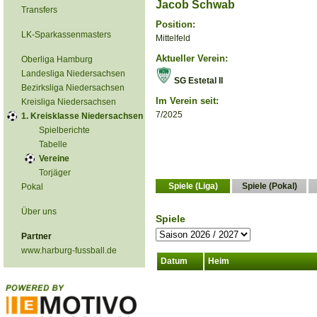
Jacob Schwab
Transfers
Position:
LK-Sparkassenmasters
Mittelfeld
Aktueller Verein:
Oberliga Hamburg
Landesliga Niedersachsen
SG Estetal II
Bezirksliga Niedersachsen
Im Verein seit:
Kreisliga Niedersachsen
7/2025
1. Kreisklasse Niedersachsen
Spielberichte
Tabelle
Vereine
Torjäger
Spiele (Liga)
Spiele (Pokal)
Pokal
Über uns
Spiele
Partner
www.harburg-fussball.de
Datum
Heim