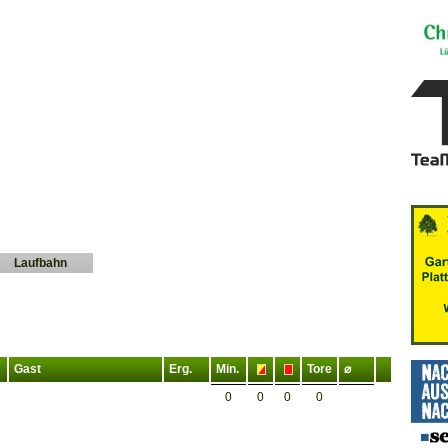
Laufbahn
Gast
Erg.
Min.
Tore
⌀
0
0
0
0