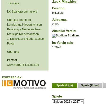
Jack Mischke
Transfers
Position:
LK-Sparkassenmasters
Mittelfeld
Jahrgang:
Oberliga Hamburg
2005
Landesliga Niedersachsen
Bezirksliga Niedersachsen
Aktueller Verein:
Kreisliga Niedersachsen
Studium
1. Kreisklasse Niedersachsen
Im Verein seit:
Pokal
1/2026
Über uns
Partner
www.harburg-fussball.de
Spiele (Liga)
Spiele (Pokal)
Spiele