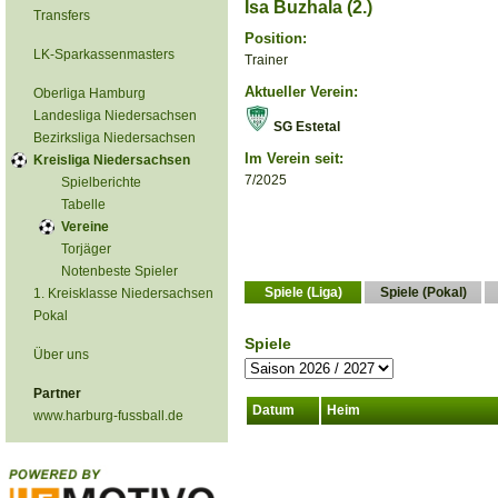
Isa Buzhala (2.)
Transfers
Position:
LK-Sparkassenmasters
Trainer
Aktueller Verein:
Oberliga Hamburg
Landesliga Niedersachsen
SG Estetal
Bezirksliga Niedersachsen
Im Verein seit:
Kreisliga Niedersachsen
7/2025
Spielberichte
Tabelle
Vereine
Torjäger
Notenbeste Spieler
Spiele (Liga)
Spiele (Pokal)
1. Kreisklasse Niedersachsen
Pokal
Spiele
Über uns
Partner
Datum
Heim
www.harburg-fussball.de