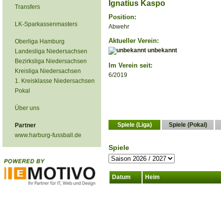
Ignatius Kaspo
Transfers
Position:
LK-Sparkassenmasters
Abwehr
Aktueller Verein:
Oberliga Hamburg
unbekannt
Landesliga Niedersachsen
Bezirksliga Niedersachsen
Im Verein seit:
Kreisliga Niedersachsen
6/2019
1. Kreisklasse Niedersachsen
Pokal
Über uns
Spiele (Liga)
Spiele (Pokal)
Partner
www.harburg-fussball.de
Spiele
Datum
Heim