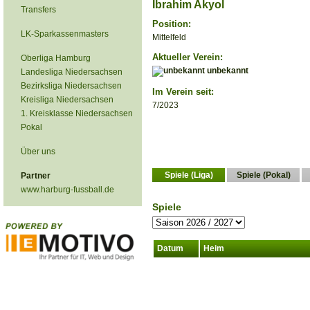
Ibrahim Akyol
Transfers
Position:
LK-Sparkassenmasters
Mittelfeld
Aktueller Verein:
Oberliga Hamburg
unbekannt
Landesliga Niedersachsen
Bezirksliga Niedersachsen
Im Verein seit:
Kreisliga Niedersachsen
7/2023
1. Kreisklasse Niedersachsen
Pokal
Über uns
Spiele (Liga)
Spiele (Pokal)
Partner
www.harburg-fussball.de
Spiele
Datum
Heim