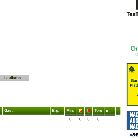
Laufbahn
Gast
Erg.
Min.
Tore
⌀
0
0
0
0