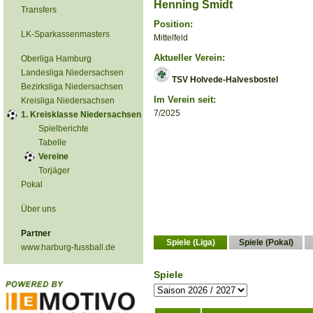
Henning Smidt
Transfers
Position:
LK-Sparkassenmasters
Mittelfeld
Aktueller Verein:
Oberliga Hamburg
Landesliga Niedersachsen
TSV Holvede-Halvesbostel
Bezirksliga Niedersachsen
Im Verein seit:
Kreisliga Niedersachsen
7/2025
1. Kreisklasse Niedersachsen
Spielberichte
Tabelle
Vereine
Torjäger
Pokal
Über uns
Partner
Spiele (Liga)
Spiele (Pokal)
www.harburg-fussball.de
Spiele