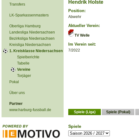
Hendrik Holste
Transfers
Position:
LK-Sparkassenmasters
Abwehr
Aktueller Verein:
Oberliga Hamburg
Landesliga Niedersachsen
TV Welle
Bezirksliga Niedersachsen
Im Verein seit:
Kreisliga Niedersachsen
7/2022
1. Kreisklasse Niedersachsen
Spielberichte
Tabelle
Vereine
Torjäger
Pokal
Über uns
Partner
www.harburg-fussball.de
Spiele (Liga)
Spiele (Pokal)
Spiele