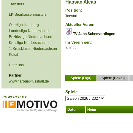
Hassan Aleas
Transfers
Position:
LK-Sparkassenmasters
Torwart
Aktueller Verein:
Oberliga Hamburg
Landesliga Niedersachsen
TV Jahn Schneverdingen
Bezirksliga Niedersachsen
Im Verein seit:
Kreisliga Niedersachsen
7/2022
1. Kreisklasse Niedersachsen
Pokal
Über uns
Partner
Spiele (Liga)
Spiele (Pokal)
www.harburg-fussball.de
Spiele
Datum
Heim