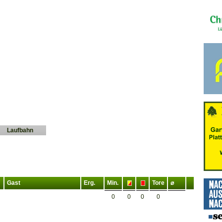
Laufbahn
Gast
Erg.
Min.
Tore
⌀
0
0
0
0