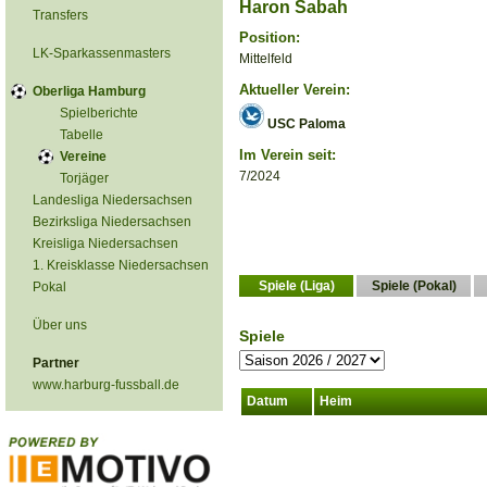
Haron Sabah
Transfers
Position:
LK-Sparkassenmasters
Mittelfeld
Aktueller Verein:
Oberliga Hamburg
Spielberichte
USC Paloma
Tabelle
Im Verein seit:
Vereine
7/2024
Torjäger
Landesliga Niedersachsen
Bezirksliga Niedersachsen
Kreisliga Niedersachsen
1. Kreisklasse Niedersachsen
Spiele (Liga)
Spiele (Pokal)
Pokal
Über uns
Spiele
Partner
www.harburg-fussball.de
Datum
Heim