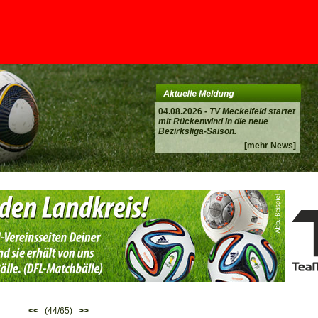
04.08.2026 -
TV Meckelfeld startet
mit Rückenwind in die neue
Bezirksliga-Saison.
[mehr News]
<<
(44/65)
>>