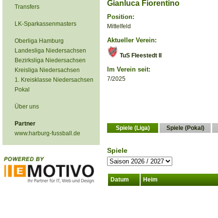
Gianluca Fiorentino
Transfers
Position:
LK-Sparkassenmasters
Mittelfeld
Aktueller Verein:
Oberliga Hamburg
Landesliga Niedersachsen
TuS Fleestedt II
Bezirksliga Niedersachsen
Im Verein seit:
Kreisliga Niedersachsen
7/2025
1. Kreisklasse Niedersachsen
Pokal
Über uns
Partner
Spiele (Liga)
Spiele (Pokal)
www.harburg-fussball.de
Spiele
Datum
Heim