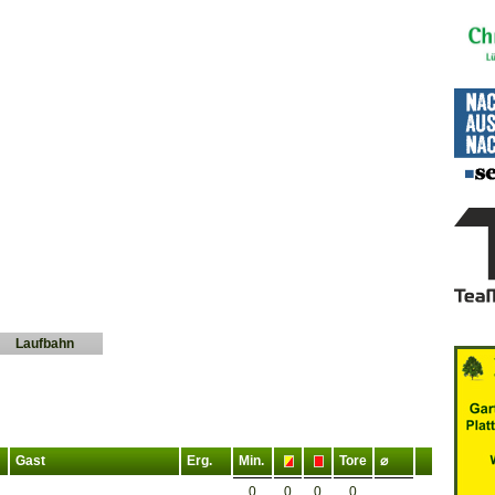
Laufbahn
Gast
Erg.
Min.
Tore
⌀
0
0
0
0