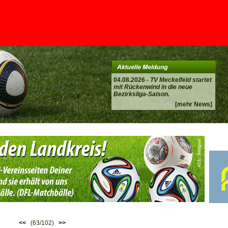
04.08.2026 -
TV Meckelfeld startet
mit Rückenwind in die neue
Bezirksliga-Saison.
[mehr News]
<<
(63/102)
>>