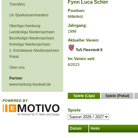
Fynn Luca Schirr
Transfers
Position:
LK-Sparkassenmasters
Mittelfeld
Jahrgang:
Oberliga Hamburg
1998
Landesliga Niedersachsen
Bezirksliga Niedersachsen
Aktueller Verein:
Kreisliga Niedersachsen
TuS Fleestedt II
1. Kreisklasse Niedersachsen
Pokal
Im Verein seit:
6/2023
Über uns
Partner
www.harburg-fussball.de
Spiele (Liga)
Spiele (Pokal)
Spiele
Datum
Heim