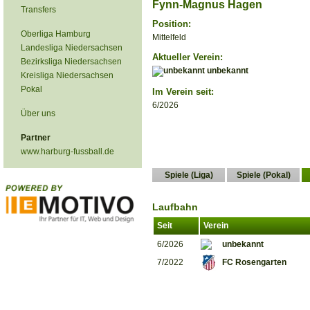
Fynn-Magnus Hagen
Transfers
Position:
Oberliga Hamburg
Mittelfeld
Landesliga Niedersachsen
Aktueller Verein:
Bezirksliga Niedersachsen
unbekannt
Kreisliga Niedersachsen
Pokal
Im Verein seit:
6/2026
Über uns
Partner
www.harburg-fussball.de
Spiele (Liga)
Spiele (Pokal)
Laufbahn
Seit
Verein
6/2026
unbekannt
7/2022
FC Rosengarten