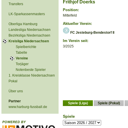
Frithjof Doerks
Transfers
Position:
LK-Sparkassenmasters
Mittelfeld
Aktueller Verein:
Oberliga Hamburg
Landesliga Niedersachsen
FC Jesteburg-Bendestorf II
Bezirksliga Niedersachsen
Im Verein seit:
Kreisliga Niedersachsen
3/2025
Spielberichte
Tabelle
Vereine
Torjäger
Notenbeste Spieler
1. Kreisklasse Niedersachsen
Pokal
Über uns
Partner
Spiele (Liga)
Spiele (Pokal)
www.harburg-fussball.de
Spiele