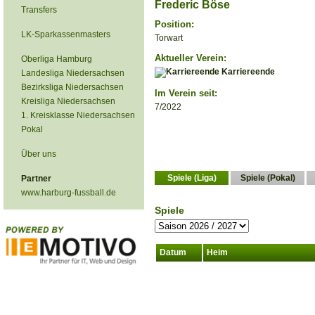
Frederic Böse
Transfers
Position:
LK-Sparkassenmasters
Torwart
Aktueller Verein:
Oberliga Hamburg
Karriereende
Landesliga Niedersachsen
Bezirksliga Niedersachsen
Im Verein seit:
Kreisliga Niedersachsen
7/2022
1. Kreisklasse Niedersachsen
Pokal
Über uns
Spiele (Liga)
Spiele (Pokal)
Partner
www.harburg-fussball.de
Spiele
Datum
Heim