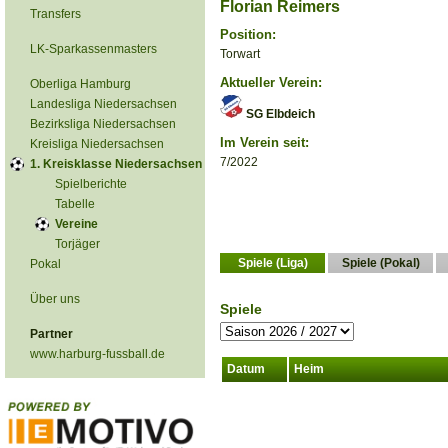
Florian Reimers
Transfers
Position:
LK-Sparkassenmasters
Torwart
Aktueller Verein:
Oberliga Hamburg
Landesliga Niedersachsen
SG Elbdeich
Bezirksliga Niedersachsen
Im Verein seit:
Kreisliga Niedersachsen
7/2022
1. Kreisklasse Niedersachsen
Spielberichte
Tabelle
Vereine
Torjäger
Spiele (Liga)
Spiele (Pokal)
Pokal
Über uns
Spiele
Partner
www.harburg-fussball.de
Datum
Heim