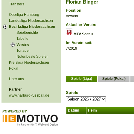
Florian Binger
Transfers
Position:
Oberliga Hamburg
Abwehr
Landesliga Niedersachsen
Aktueller Verein:
Bezirksliga Niedersachsen
Spielberichte
MTV Soltau
Tabelle
Im Verein seit:
Vereine
7/2019
Torjäger
Notenbeste Spieler
Kreisliga Niedersachsen
Pokal
Spiele (Liga)
Spiele (Pokal)
Über uns
Partner
Spiele
www.harburg-fussball.de
Datum
Heim