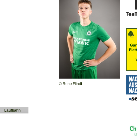
© Rene Flindt
Laufbahn