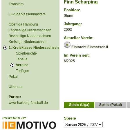
Finn Scharping
Transfers
Position:
LK-Sparkassenmasters
Sturm
Jahrgang:
Oberliga Hamburg
2003
Landesliga Niedersachsen
Bezirksliga Niedersachsen
Aktueller Verein:
Kreisliga Niedersachsen
Eintracht Elbmarsch II
1. Kreisklasse Niedersachsen
Spielberichte
Im Verein seit:
Tabelle
6/2025
Vereine
Torjäger
Pokal
Über uns
Partner
www.harburg-fussball.de
Spiele (Liga)
Spiele (Pokal)
Spiele