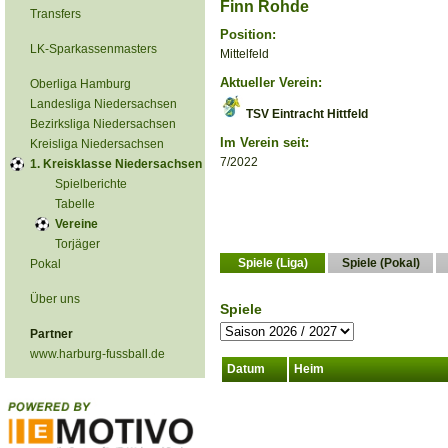
Finn Rohde
Transfers
Position:
LK-Sparkassenmasters
Mittelfeld
Aktueller Verein:
Oberliga Hamburg
Landesliga Niedersachsen
TSV Eintracht Hittfeld
Bezirksliga Niedersachsen
Im Verein seit:
Kreisliga Niedersachsen
7/2022
1. Kreisklasse Niedersachsen
Spielberichte
Tabelle
Vereine
Torjäger
Spiele (Liga)
Spiele (Pokal)
Pokal
Über uns
Spiele
Partner
www.harburg-fussball.de
Datum
Heim