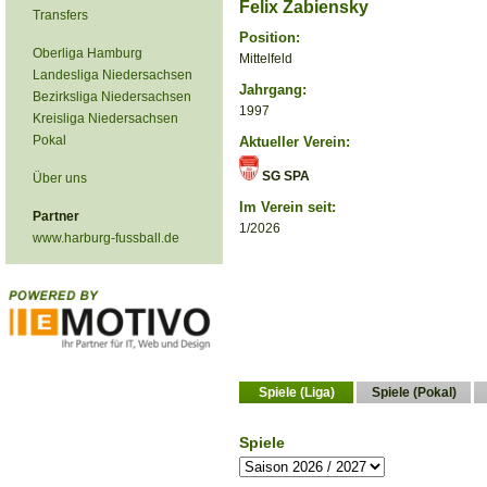
Felix Zabiensky
Transfers
Position:
Oberliga Hamburg
Mittelfeld
Landesliga Niedersachsen
Jahrgang:
Bezirksliga Niedersachsen
1997
Kreisliga Niedersachsen
Pokal
Aktueller Verein:
SG SPA
Über uns
Im Verein seit:
Partner
1/2026
www.harburg-fussball.de
Spiele (Liga)
Spiele (Pokal)
Spiele